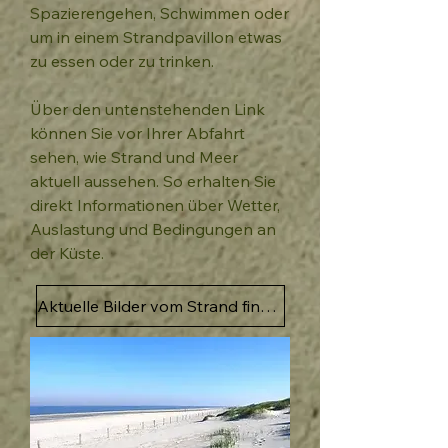
Spazierengehen, Schwimmen oder
um in einem Strandpavillon etwas
zu essen oder zu trinken.
Über den untenstehenden Link
können Sie vor Ihrer Abfahrt
sehen, wie Strand und Meer
aktuell aussehen. So erhalten Sie
direkt Informationen über Wetter,
Auslastung und Bedingungen an
der Küste.
Aktuelle Bilder vom Strand finden Sie hier