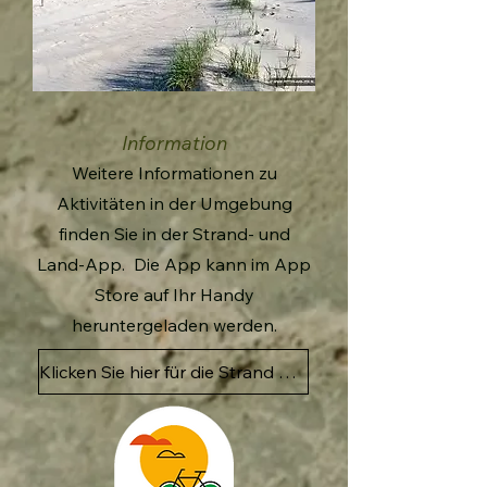
Information
Weitere Informationen zu
Aktivitäten in der Umgebung
finden Sie in der Strand- und
Land-App. ​ Die App kann im App
Store auf Ihr Handy
heruntergeladen werden.
Klicken Sie hier für die Strand en land-App