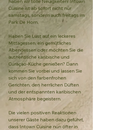
haben wir tolle Neuigkeiten! Intown
Cuisine ist ab sofort nicht nur
samstags, sondern auch freitags im
Park De Horn.
Haben Sie Lust auf ein leckeres
Mittagessen, ein gemütliches
Abendessen oder möchten Sie die
authentische karibische und
Curaçao-Küche genießen? Dann
kommen Sie vorbei und lassen Sie
sich von den farbenfrohen
Gerichten, den herrlichen Düften
und der entspannten karibischen
Atmosphäre begeistern.
Die vielen positiven Reaktionen
unserer Gäste haben dazu geführt,
dass Intown Cuisine nun öfter in