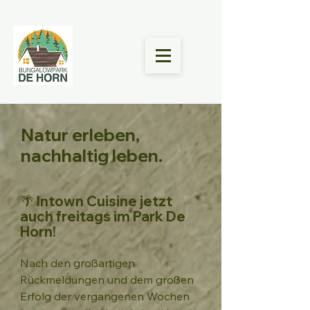
Natur erleben,
nachhaltig leben.
🌴 Intown Cuisine jetzt
auch freitags im Park De
Horn!
Nach den großartigen
Rückmeldungen und dem großen
Erfolg der vergangenen Wochen