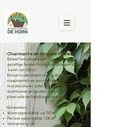
Charmante en Knusse chalet
Beleef het ultieme woongenot in deze
gezellige houten bungalow, gelegen op een
kavel van 128 m².
Binnen in de chalet vindt u drie gezellige
slaapkamers en een moderne badkamer
met douche en toilet. De gecombineerde
woonkamer en keuken creëren een
sfeervolle en functionele leefruimte.
Kenmerken:
Woonoppervlakte: ca. 50 m²
Perceel oppervlakte: 128 m²
Verwarming: Ja