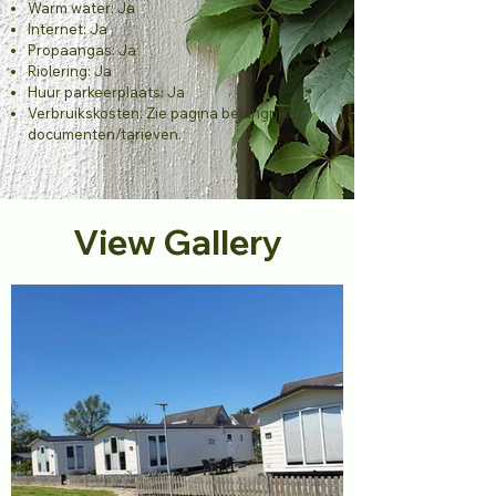
Warm water: Ja
Internet: Ja
Propaangas: Ja
Riolering: Ja
Huur parkeerplaats: Ja
Verbruikskosten: Zie pagina belangrijke
documenten/tarieven.
View Gallery